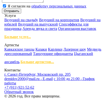
Я согласен на
обработку персональных данных
Отправить
Услуги
Ведущий на свадьбу
Ведущий на корпоратив
Ведущий на
юбилей
Ведущий на выпускной
Спецэффекты для
праздника
Аренда звука и света
Организация выставок
Больше услуг...
Артисты
Кавказские танцы
Казаки
Карлики
Лазерное шоу
Медведь
дрессированный
Танцующие официанты
Цыганский
ансамбль
Больше артистов...
Контакты
г. Санкт-Петербург, Московский пр. 205
demidov2000@mail.ru - E-mail
с 10:00 до 21:00 - График
работы
+7 (911) 921-52-62
Обратный звонок
© 2026 год. Все права защищены.