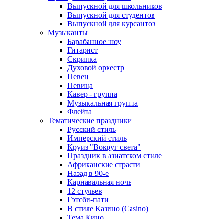
Выпускной для школьников
Выпускной для студентов
Выпускной для курсантов
Музыканты
Барабанное шоу
Гитарист
Скрипка
Духовой оркестр
Певец
Певица
Кавер - группа
Музыкальная группа
Флейта
Тематические праздники
Русский стиль
Имперский стиль
Круиз "Вокруг света"
Праздник в азиатском стиле
Африканские страсти
Назад в 90-е
Карнавальная ночь
12 стульев
Гэтсби-пати
В стиле Казино (Casino)
Тема Кино