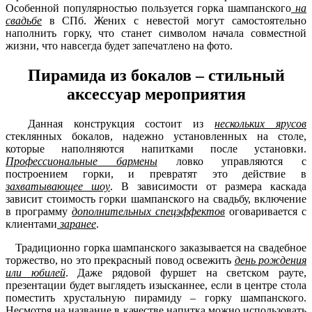
Особенной популярностью пользуется горка шампанского
на
свадьбе
в СПб. Жених с невестой могут самостоятельно
наполнить горку, что станет символом начала совместной
жизни, что навсегда будет запечатлено на фото.
Пирамида из бокалов – стильный
аксессуар мероприятия
Данная конструкция состоит из
нескольких ярусов
стеклянных бокалов, надежно установленных на столе,
которые наполняются напитками после установки.
Профессиональные бармены
ловко управляются с
построением горки, и превратят это действие в
захватывающее шоу
. В зависимости от размера каскада
зависит стоимость горки шампанского на свадьбу, включение
в программу
дополнительных спецэффектов
оговаривается с
клиентами
заранее
.
Традиционно горка шампанского заказывается на свадебное
торжество, но это прекрасный повод освежить
день рождения
или юбилей
. Даже рядовой фуршет на светском рауте,
презентации будет выглядеть изысканнее, если в центре стола
поместить хрустальную пирамиду – горку шампанского.
Несмотря на название в качестве напитка можно использовать