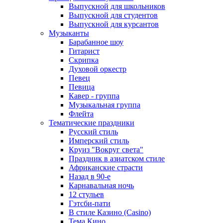
Выпускной для школьников
Выпускной для студентов
Выпускной для курсантов
Музыканты
Барабанное шоу
Гитарист
Скрипка
Духовой оркестр
Певец
Певица
Кавер - группа
Музыкальная группа
Флейта
Тематические праздники
Русский стиль
Имперский стиль
Круиз "Вокруг света"
Праздник в азиатском стиле
Африканские страсти
Назад в 90-е
Карнавальная ночь
12 стульев
Гэтсби-пати
В стиле Казино (Casino)
Тема Кино