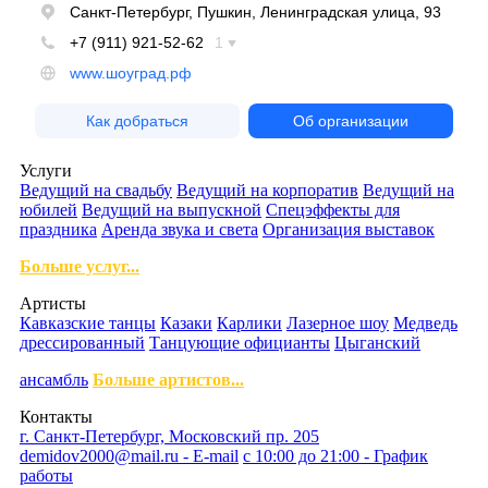
Услуги
Ведущий на свадьбу
Ведущий на корпоратив
Ведущий на
юбилей
Ведущий на выпускной
Спецэффекты для
праздника
Аренда звука и света
Организация выставок
Больше услуг...
Артисты
Кавказские танцы
Казаки
Карлики
Лазерное шоу
Медведь
дрессированный
Танцующие официанты
Цыганский
ансамбль
Больше артистов...
Контакты
г. Санкт-Петербург, Московский пр. 205
demidov2000@mail.ru - E-mail
с 10:00 до 21:00 - График
работы