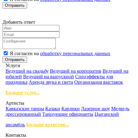
Отправить
Добавить ответ
Я согласен на
обработку персональных данных
Отправить
Услуги
Ведущий на свадьбу
Ведущий на корпоратив
Ведущий на
юбилей
Ведущий на выпускной
Спецэффекты для
праздника
Аренда звука и света
Организация выставок
Больше услуг...
Артисты
Кавказские танцы
Казаки
Карлики
Лазерное шоу
Медведь
дрессированный
Танцующие официанты
Цыганский
ансамбль
Больше артистов...
Контакты