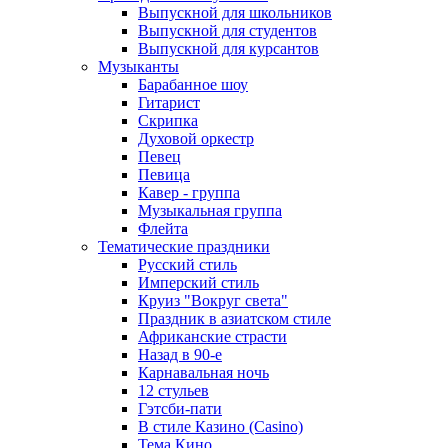
Выпускной для школьников
Выпускной для студентов
Выпускной для курсантов
Музыканты
Барабанное шоу
Гитарист
Скрипка
Духовой оркестр
Певец
Певица
Кавер - группа
Музыкальная группа
Флейта
Тематические праздники
Русский стиль
Имперский стиль
Круиз "Вокруг света"
Праздник в азиатском стиле
Африканские страсти
Назад в 90-е
Карнавальная ночь
12 стульев
Гэтсби-пати
В стиле Казино (Casino)
Тема Кино