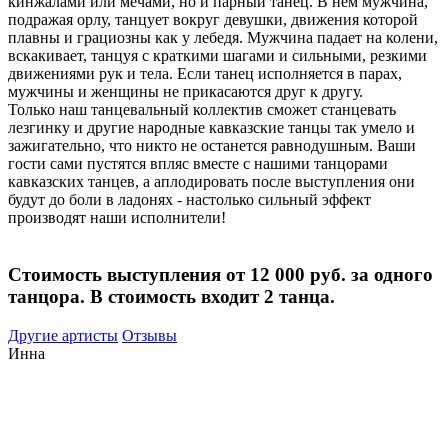
кинжалами или мечами, но и парный танец. В нем мужчина,
подражая орлу, танцует вокруг девушки, движения которой
плавны и грациозны как у лебедя. Мужчина падает на колени,
вскакивает, танцуя с краткими шагами и сильными, резкими
движениями рук и тела. Если танец исполняется в парах,
мужчины и женщины не прикасаются друг к другу.
Только наш танцевальный коллектив сможет станцевать
лезгинку и другие народные кавказские танцы так умело и
зажигательно, что никто не останется равнодушным. Ваши
гости сами пустятся впляс вместе с нашими танцорами
кавказских танцев, а аплодировать после выступления они
будут до боли в ладонях - настолько сильный эффект
производят наши исполнители!
Стоимость выступления от 12 000 руб. за одного
танцора. В стоимость входит 2 танца.
Другие артисты
Отзывы
Инна