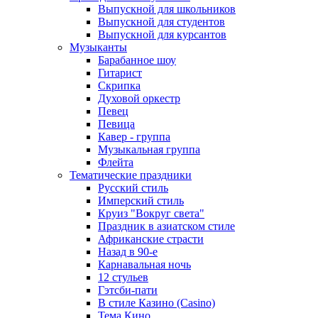
Выпускной для школьников
Выпускной для студентов
Выпускной для курсантов
Музыканты
Барабанное шоу
Гитарист
Скрипка
Духовой оркестр
Певец
Певица
Кавер - группа
Музыкальная группа
Флейта
Тематические праздники
Русский стиль
Имперский стиль
Круиз "Вокруг света"
Праздник в азиатском стиле
Африканские страсти
Назад в 90-е
Карнавальная ночь
12 стульев
Гэтсби-пати
В стиле Казино (Casino)
Тема Кино