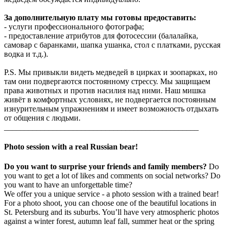
За дополнительную плату мы готовы предоставить:
- услуги профессионального фотографа;
- предоставление атрибутов для фотосессии (балалайка,
самовар с баранками, шапка ушанка, стол с платками, русская
водка и т.д.).
P.S. Мы привыкли видеть медведей в цирках и зоопарках, но
там они подвергаются постоянному стрессу. Мы защищаем
права животных и против насилия над ними. Наш мишка
живёт в комфортных условиях, не подвергается постоянным
изнурительным упражнениям и имеет возможность отдыхать
от общения с людьми.
________________________________________________
Photo session with a real Russian bear!
Do you want to surprise your friends and family members?
Do
you want to get a lot of likes and comments on social networks? Do
you want to have an unforgettable time?
We offer you a unique service - a photo session with a trained bear!
For a photo shoot, you can choose one of the beautiful locations in
St. Petersburg and its suburbs. You’ll have very atmospheric photos
against a winter forest, autumn leaf fall, summer heat or the spring