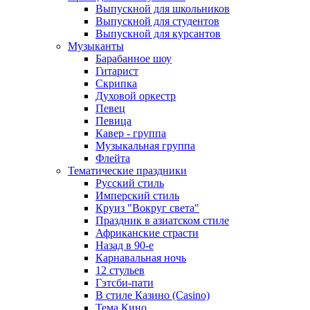
Выпускной для школьников
Выпускной для студентов
Выпускной для курсантов
Музыканты
Барабанное шоу
Гитарист
Скрипка
Духовой оркестр
Певец
Певица
Кавер - группа
Музыкальная группа
Флейта
Тематические праздники
Русский стиль
Имперский стиль
Круиз "Вокруг света"
Праздник в азиатском стиле
Африканские страсти
Назад в 90-е
Карнавальная ночь
12 стульев
Гэтсби-пати
В стиле Казино (Casino)
Тема Кино