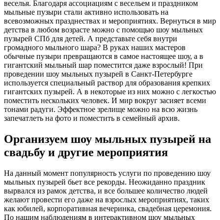
веселья. Благодаря ассоциациям с весельем и праздником
мыльные пузыри стали активно использовать на
всевозможных празднествах и мероприятиях. Вернуться в мир
детства в любом возрасте можно с помощью шоу мыльных
пузырей СПб для детей. А представьте себя внутри
громадного мыльного шара? В руках наших мастеров
обычные пузыри превращаются в самое настоящее шоу, а в
гигантский мыльный шар поместится даже взрослый! При
проведении шоу мыльных пузырей в Санкт-Петербурге
используется специальный раствор для образования крепких
гигантских пузырей. А в некоторые из них можно с легкостью
поместить нескольких человек. И мир вокруг засияет всеми
тонами радуги. Эффектное зрелище можно на всю жизнь
запечатлеть на фото и поместить в семейный архив.
Организуем шоу мыльных пузырей на
свадьбу и другие мероприятия
На данный момент популярность услуги по проведению шоу
мыльных пузырей бьет все рекорды. Неожиданно праздник
вырвался из рамок детства, и все большее количество людей
желают провести его даже на взрослых мероприятиях, таких
как юбилей, корпоративная вечеринка, свадебная церемония.
По нашим наблюдениям в интерактивном шоу мыльных