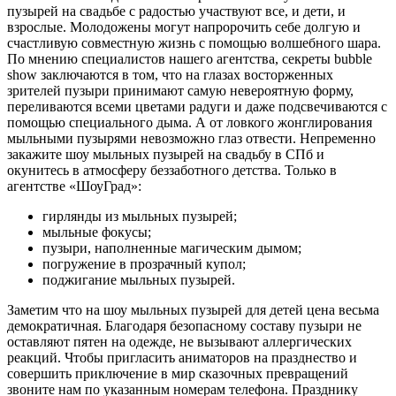
пузырей на свадьбе с радостью участвуют все, и дети, и
взрослые. Молодожены могут напророчить себе долгую и
счастливую совместную жизнь с помощью волшебного шара.
По мнению специалистов нашего агентства, секреты bubble
show заключаются в том, что на глазах восторженных
зрителей пузыри принимают самую невероятную форму,
переливаются всеми цветами радуги и даже подсвечиваются с
помощью специального дыма. А от ловкого жонглирования
мыльными пузырями невозможно глаз отвести. Непременно
закажите шоу мыльных пузырей на свадьбу в СПб и
окунитесь в атмосферу беззаботного детства. Только в
агентстве «ШоуГрад»:
гирлянды из мыльных пузырей;
мыльные фокусы;
пузыри, наполненные магическим дымом;
погружение в прозрачный купол;
поджигание мыльных пузырей.
Заметим что на шоу мыльных пузырей для детей цена весьма
демократичная. Благодаря безопасному составу пузыри не
оставляют пятен на одежде, не вызывают аллергических
реакций. Чтобы пригласить аниматоров на празднество и
совершить приключение в мир сказочных превращений
звоните нам по указанным номерам телефона. Празднику