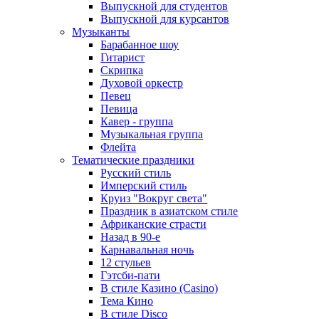
Выпускной для студентов
Выпускной для курсантов
Музыканты
Барабанное шоу
Гитарист
Скрипка
Духовой оркестр
Певец
Певица
Кавер - группа
Музыкальная группа
Флейта
Тематические праздники
Русский стиль
Имперский стиль
Круиз "Вокруг света"
Праздник в азиатском стиле
Африканские страсти
Назад в 90-е
Карнавальная ночь
12 стульев
Гэтсби-пати
В стиле Казино (Casino)
Тема Кино
В стиле Disco