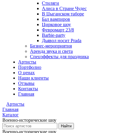
Стиляги
Алиса в Стране Чудес
В Цыганском таборе
Бал вампиров
Цирковое шоу
Февромарт 23/8
Barbie-party
Дьявол носит Prada
Бизнес-мероприятия
Аренда звука и света
Спецэффекты для праздника
Артисты
Портфолио
О ценах
Наши клиенты
Отзывы
Контакты
Главная
Артисты
Главная
Каталог
Военно-исторические шоу
Найти
Военно-исторические шоу